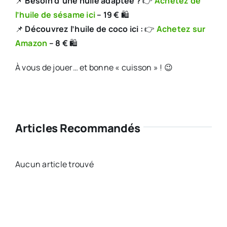
📌
Besoin d’une huile adaptée ?
👉
Achetez de
l’huile de sésame ici
– 19 €
🛍️
📌
Découvrez l’huile de coco ici :
👉
Achetez sur
Amazon
– 8 €
🛍️
À vous de jouer… et bonne « cuisson » ! 😉
Articles Recommandés
Aucun article trouvé