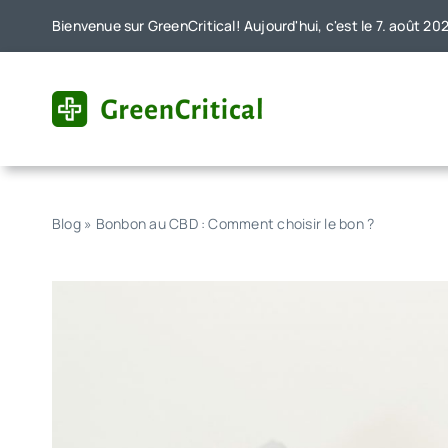
Skip
Bienvenue sur GreenCritical! Aujourd'hui, c'est le 7. août 20
to
content
Blog
»
Bonbon au CBD : Comment choisir le bon ?